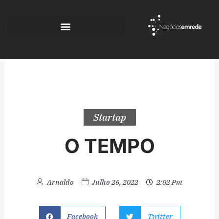
Ir
para
o
conteúdo
Startap
O TEMPO
Arnaldo
Julho 26, 2022
2:02 Pm
Facebook
Twitter