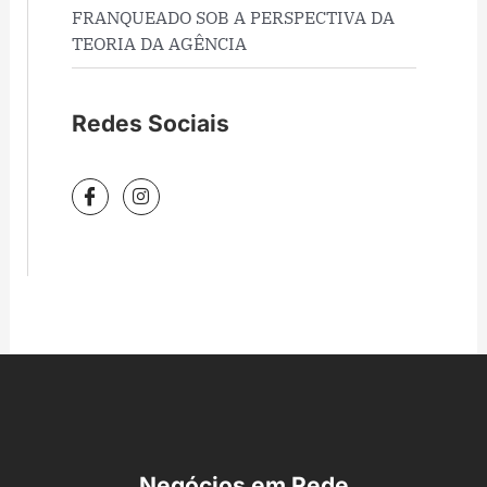
FRANQUEADO SOB A PERSPECTIVA DA
TEORIA DA AGÊNCIA
Redes Sociais
I
I
c
n
o
s
n
t
-
a
f
g
a
r
c
a
e
m
b
o
o
k
Negócios em Rede