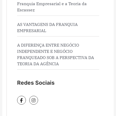
Franquia Empresarial e a Teoria da
Escassez
AS VANTAGENS DA FRANQUIA
EMPRESARIAL
A DIFERENÇA ENTRE NEGÓCIO
INDEPENDENTE E NEGÓCIO
FRANQUEADO SOB A PERSPECTIVA DA
TEORIA DA AGÊNCIA
Redes Sociais
I
I
c
n
o
s
n
t
-
a