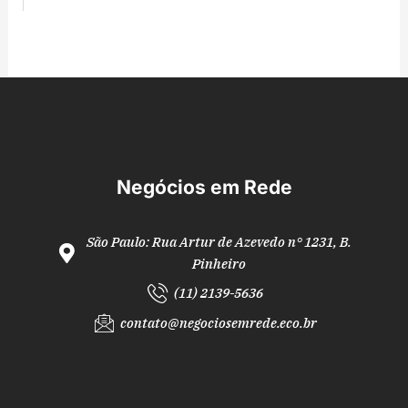
f
g
a
r
c
a
e
m
b
o
o
k
Negócios em Rede
São Paulo: Rua Artur de Azevedo n° 1231, B.
Pinheiro
(11) 2139-5636
contato@negociosemrede.eco.br