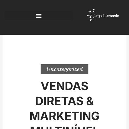
Ir
para
o
conteúdo
Uncategorized
VENDAS
DIRETAS &
MARKETING