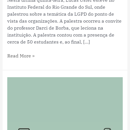
Instituto Federal do Rio Grande do Sul, onde
palestrou sobre a temática da LGPD do ponto de
vista das organizações. A palestra ocorreu a convite
do professor Darci de Borba, que leciona na
instituição. A palestra contou com a presença de
cerca de 50 estudantes e, ao final, […]
Read More »
LIVE:
Análise
sistêmica
das
cadeias
do
agronegócio