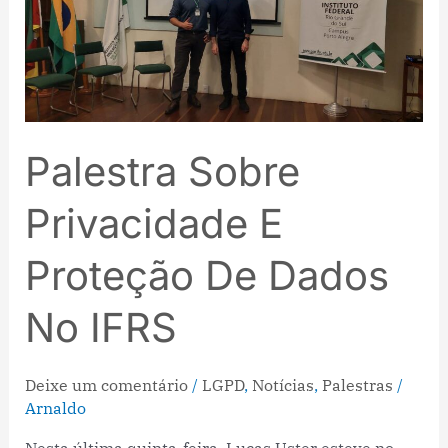
proteção
de
dados
no
IFRS
Palestra Sobre
Privacidade E
Proteção De Dados
No IFRS
Deixe um comentário
/
LGPD
,
Notícias
,
Palestras
/
Arnaldo
Nesta última quinta-feira, Lucas Uster esteve no